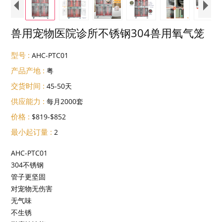
兽用宠物医院诊所不锈钢304兽用氧气笼
型号 :
AHC-PTC01
产品产地 :
粤
交货时间 :
45-50天
供应能力 :
每月2000套
价格 :
$819-$852
最小起订量 :
2
AHC-PTC01
304不锈钢
管子更坚固
对宠物无伤害
无气味
不生锈