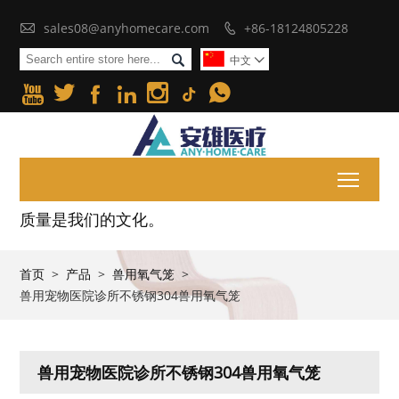

sales08@anyhomecare.com
+86-18124805228


中文







Toggl
质量是我们的文化。
首页
>
产品
>
兽用氧气笼
>
兽用宠物医院诊所不锈钢304兽用氧气笼
兽用宠物医院诊所不锈钢304兽用氧气笼