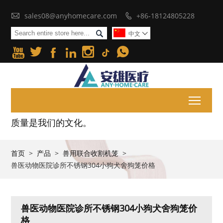

sales08@anyhomecare.com
+86-18124805228


中文







Toggl
质量是我们的文化。
首页
>
产品
>
兽用联合收割机笼
>
兽医动物医院诊所不锈钢304小狗犬舍狗笼价格
兽医动物医院诊所不锈钢304小狗犬舍狗笼价
格