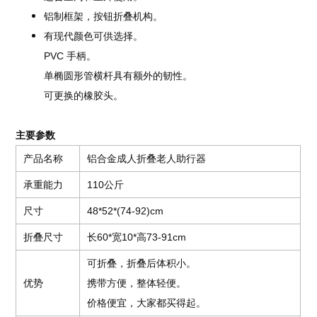
铝制框架，按钮折叠机构。
有现代颜色可供选择。
PVC 手柄。
单椭圆形管横杆具有额外的韧性。
可更换的橡胶头。
主要参数
产品名称
铝合金成人折叠老人助行器
承重能力
110公斤
尺寸
48*52*(74-92)cm
折叠尺寸
长60*宽10*高73-91cm
可折叠，折叠后体积小。
优势
携带方便，整体轻便。
价格便宜，大家都买得起。