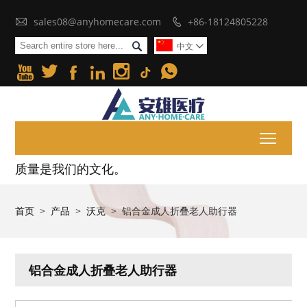

sales08@anyhomecare.com
+86-18124805228


中文







Toggl
质量是我们的文化。
首页
>
产品
>
沃克
>
铝合金成人折叠老人助行器
铝合金成人折叠老人助行器