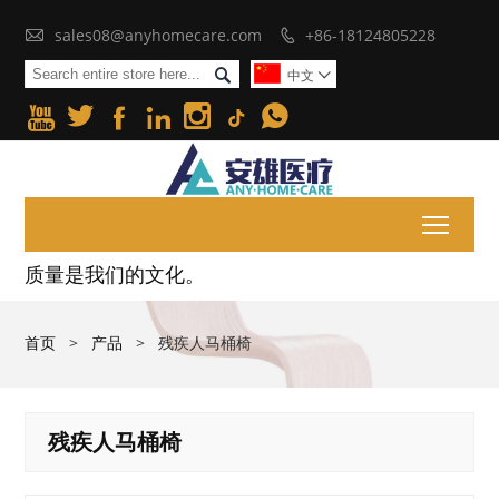

sales08@anyhomecare.com
+86-18124805228


中文







Toggl
质量是我们的文化。
首页
>
产品
>
残疾人马桶椅
残疾人马桶椅